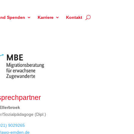
und Spenden
Karriere
Kontakt
sprechpartner
Ellerbroek
er/Sozialpädagoge (Dipl.)
921) 9029265
awo-emden.de