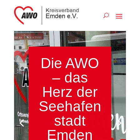
Die AWO
– das
Herz der
Seehafen
stadt
Emden