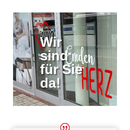
Wir
sind
für Sie
da!