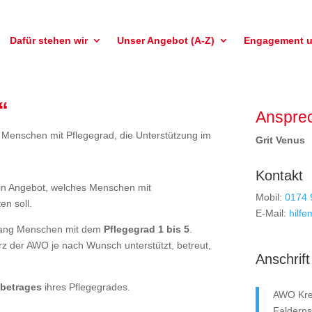
Dafür stehen wir
Unser Angebot (A-Z)
Engagement 
“
Ansprec
ür Menschen mit Pflegegrad, die Unterstützung im
Grit Venus
Kontakt
ein Angebot, welches Menschen mit
Mobil:
0174 
en soll.
E-Mail:
hilf
nhang Menschen mit dem
Pflegegrad 1 bis 5
.
rz der AWO je nach Wunsch unterstützt, betreut,
Anschrift
sbetrages
ihres Pflegegrades.
AWO Kre
Faldernst