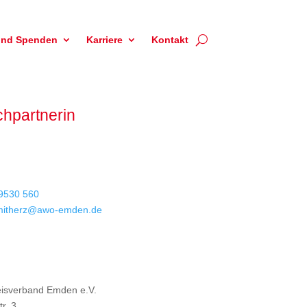
und Spenden
Karriere
Kontakt
hpartnerin
9530 560
emitherz@awo-emden.de
isverband Emden e.V.
r. 3